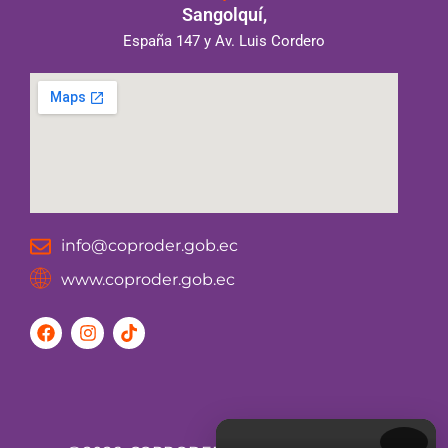
Sangolquí,
España 147 y Av. Luis Cordero
info@coproder.gob.ec
www.coproder.gob.ec
F
I
T
a
n
i
c
s
k
e
t
t
b
a
o
o
g
k
o
r