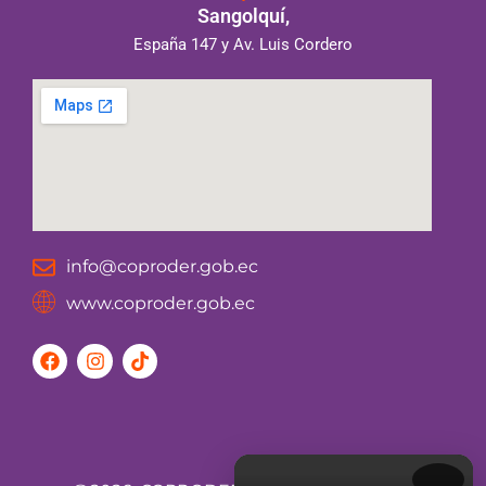
Sangolquí,
España 147 y Av. Luis Cordero
info@coproder.gob.ec
www.coproder.gob.ec
F
I
T
a
n
i
c
s
k
e
t
t
b
a
o
o
g
k
o
r