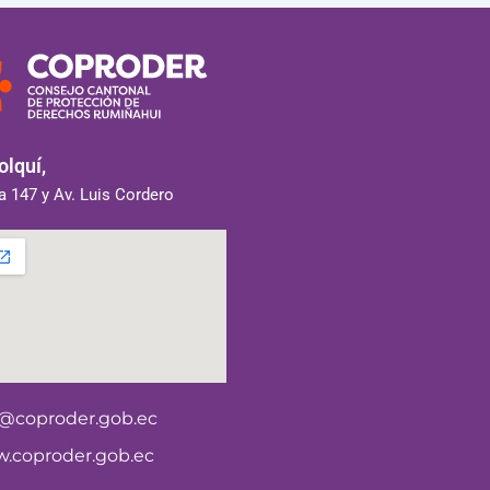
lquí,
 147 y Av. Luis Cordero
o@coproder.gob.ec
.coproder.gob.ec