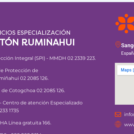
ICIOS ESPECIALIZACIÓN
NTÓN RUMIÑAHUI
Sango
España
ección Integral (SPI) - MMDH 02 2339 223.
de Protección de
iñahui 02 2085 126.
a de Cotogchoa 02 2085 126.
Centro de atención Especializado
233 1735
inf
 Línea gratuita 166.
www