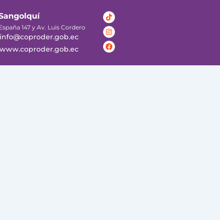
Tiktok
Instagram
Facebook
Sangolquí
España 147 y Av. Luis Cordero
info@coproder.gob.ec
www.coproder.gob.ec