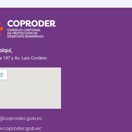
lquí,
 147 y Av. Luis Cordero
o@coproder.gob.ec
.coproder.gob.ec