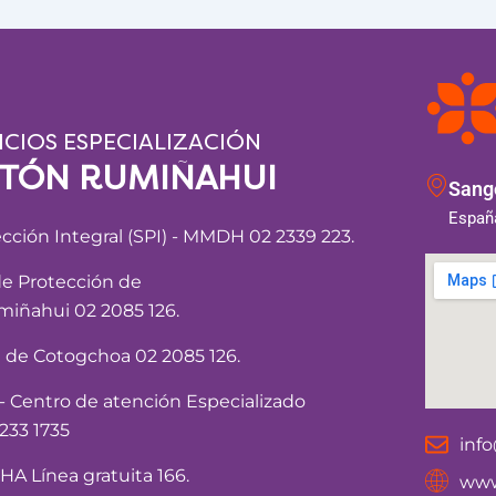
ICIOS ESPECIALIZACIÓN
NTÓN RUMIÑAHUI
Sango
España
ección Integral (SPI) - MMDH 02 2339 223.
de Protección de
iñahui 02 2085 126.
a de Cotogchoa 02 2085 126.
Centro de atención Especializado
233 1735
inf
 Línea gratuita 166.
www