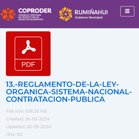
Ir
al
contenido
13.-REGLAMENTO-DE-LA-LEY-
ORGANICA-SISTEMA-NACIONAL-
CONTRATACION-PUBLICA
File size: 506.35 KB
Created: 26-09-2024
Updated: 26-09-2024
Hits: 90