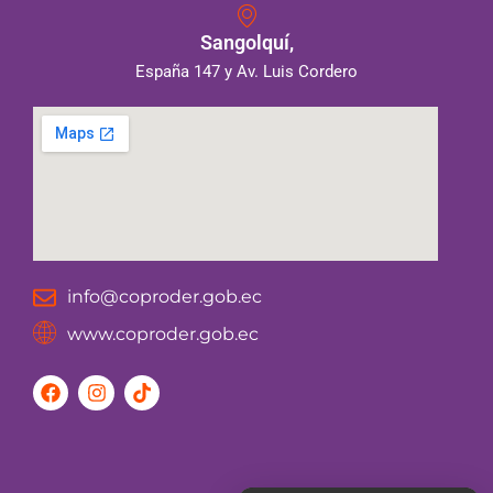
Sangolquí,
España 147 y Av. Luis Cordero
info@coproder.gob.ec
www.coproder.gob.ec
F
I
T
a
n
i
c
s
k
e
t
t
b
a
o
o
g
k