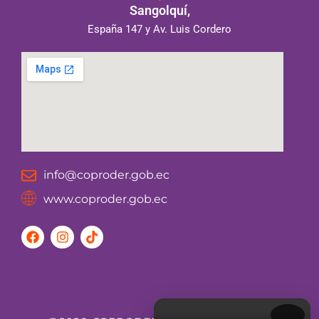
Sangolquí,
España 147 y Av. Luis Cordero
info@coproder.gob.ec
www.coproder.gob.ec
F
I
T
a
n
i
c
s
k
e
t
t
b
a
o
o
g
k
o
r