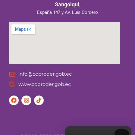
Sangolquí,
España 147 y Av. Luis Cordero
info@coproder.gob.ec
www.coproder.gob.ec
F
I
T
a
n
i
c
s
k
e
t
t
b
a
o
o
g
k
o
r