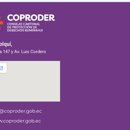
lquí,
 147 y Av. Luis Cordero
o@coproder.gob.ec
.coproder.gob.ec