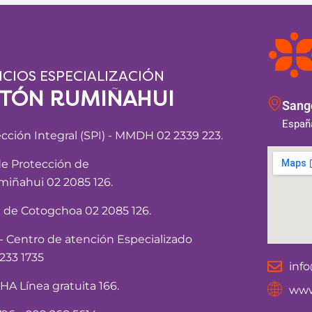
ICIOS ESPECIALIZACIÓN
NTÓN RUMIÑAHUI
Sango
España
ección Integral (SPI) - MMDH 02 2339 223.
de Protección de
iñahui 02 2085 126.
a de Cotogchoa 02 2085 126.
Centro de atención Especializado
233 1735
inf
 Línea gratuita 166.
www