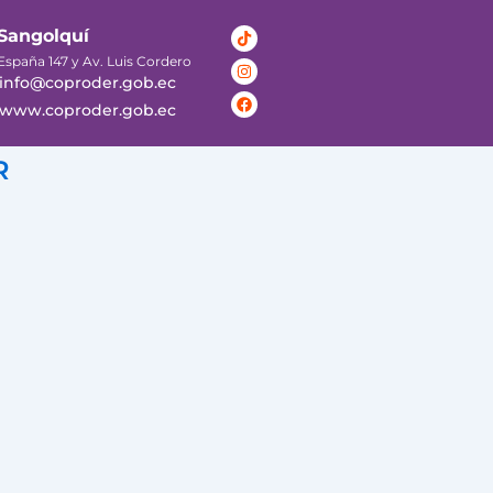
Tiktok
Instagram
Facebook
Sangolquí
España 147 y Av. Luis Cordero
info@coproder.gob.ec
www.coproder.gob.ec
R