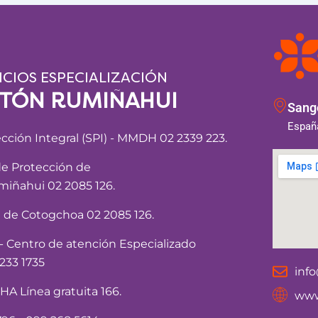
ICIOS ESPECIALIZACIÓN
NTÓN RUMIÑAHUI
Sango
España
ección Integral (SPI) - MMDH 02 2339 223.
de Protección de
iñahui 02 2085 126.
a de Cotogchoa 02 2085 126.
Centro de atención Especializado
233 1735
inf
 Línea gratuita 166.
www