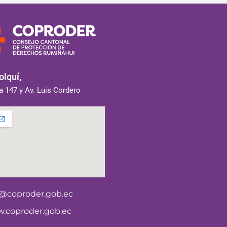
lquí,
 147 y Av. Luis Cordero
o@coproder.gob.ec
.coproder.gob.ec