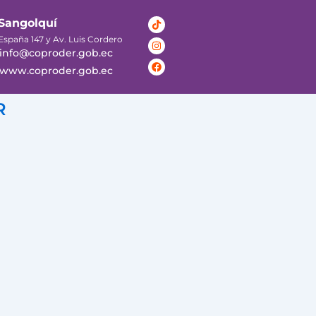
Tiktok
Instagram
Facebook
Sangolquí
España 147 y Av. Luis Cordero
info@coproder.gob.ec
www.coproder.gob.ec
R