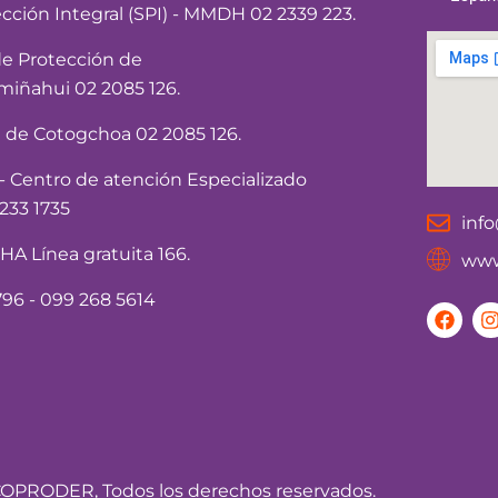
ección Integral (SPI) - MMDH 02 2339 223.
de Protección de
iñahui 02 2085 126.
a de Cotogchoa 02 2085 126.
Centro de atención Especializado
233 1735
inf
 Línea gratuita 166.
www
96 - 099 268 5614
F
I
a
c
e
t
b
o
o
r
k
OPRODER, Todos los derechos reservados.