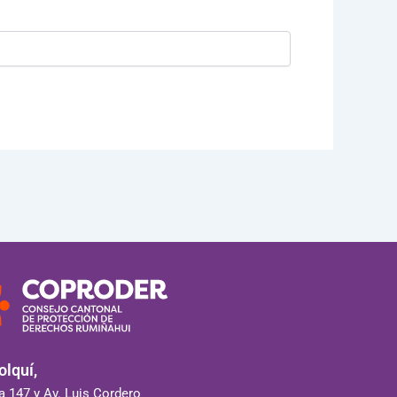
lquí,
 147 y Av. Luis Cordero