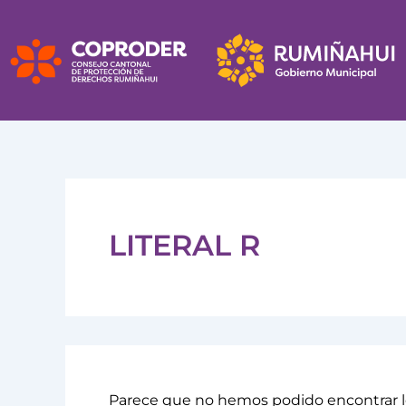
Buscar
Ir
por:
al
contenido
LITERAL R
Parece que no hemos podido encontrar l