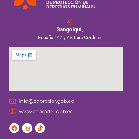
Sangolquí,
España 147 y Av. Luis Cordero
info@coproder.gob.ec
www.coproder.gob.ec
F
I
T
a
n
i
c
s
k