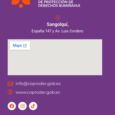
Sangolquí,
España 147 y Av. Luis Cordero
info@coproder.gob.ec
www.coproder.gob.ec
F
I
T
a
n
i
c
s
k