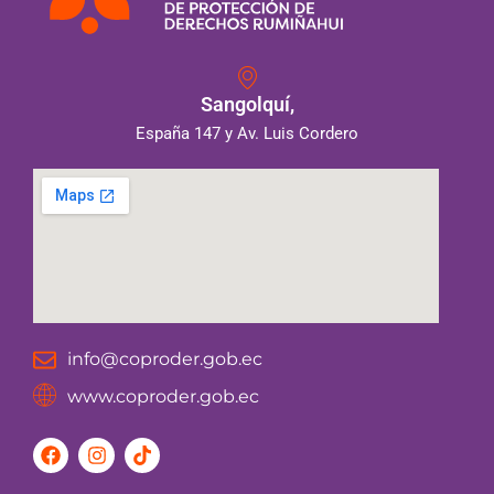
Sangolquí,
España 147 y Av. Luis Cordero
info@coproder.gob.ec
www.coproder.gob.ec
F
I
T
a
n
i
c
s
k