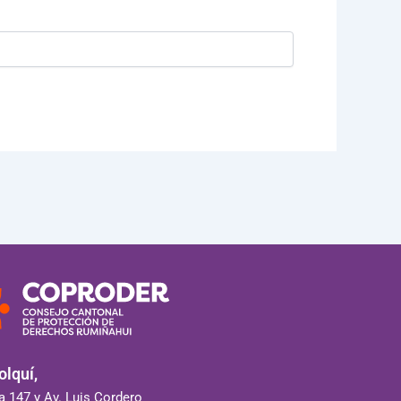
lquí,
 147 y Av. Luis Cordero