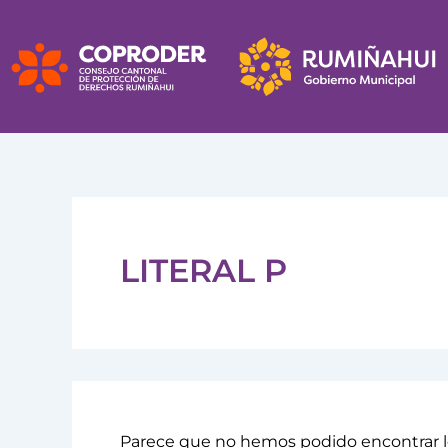
Buscar
Ir
por:
al
contenido
LITERAL P
Parece que no hemos podido encontrar l