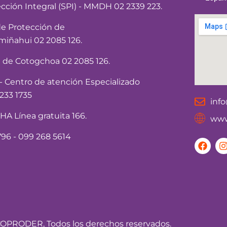
ección Integral (SPI) - MMDH 02 2339 223.
de Protección de
iñahui 02 2085 126.
a de Cotogchoa 02 2085 126.
Centro de atención Especializado
233 1735
inf
 Línea gratuita 166.
www
96 - 099 268 5614
F
I
a
c
e
t
b
o
o
r
k
OPRODER, Todos los derechos reservados.