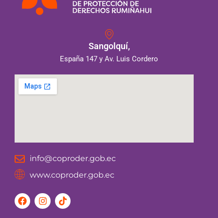
Sangolquí,
España 147 y Av. Luis Cordero
info@coproder.gob.ec
www.coproder.gob.ec
F
I
T
a
n
i
c
s
k