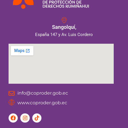
Sangolquí,
España 147 y Av. Luis Cordero
info@coproder.gob.ec
www.coproder.gob.ec
F
I
T
a
n
i
c
s
k