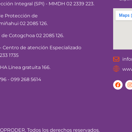
ección Integral (SPI) - MMDH 02 2339 223.
de Protección de
iñahui 02 2085 126.
a de Cotogchoa 02 2085 126.
Centro de atención Especializado
233 1735
inf
 Línea gratuita 166.
www
96 - 099 268 5614
F
I
a
c
e
t
b
o
o
r
k
OPRODER, Todos los derechos reservados.