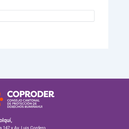
lquí,
 147 y Av. Luis Cordero