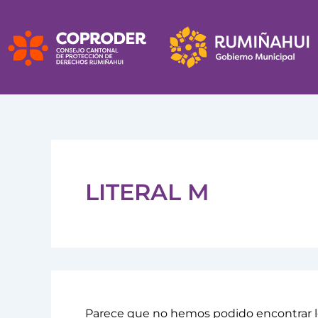
Buscar
Ir
por:
al
contenido
LITERAL M
Parece que no hemos podido encontrar l