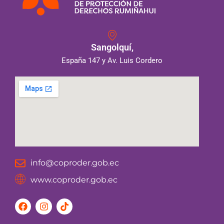
Sangolquí,
España 147 y Av. Luis Cordero
info@coproder.gob.ec
www.coproder.gob.ec
F
I
T
a
n
i
c
s
k