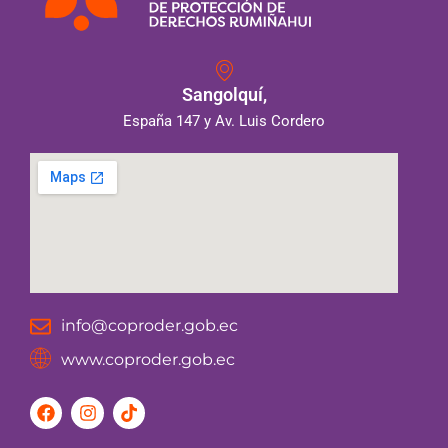
Sangolquí,
España 147 y Av. Luis Cordero
info@coproder.gob.ec
www.coproder.gob.ec
F
I
T
a
n
i
c
s
k