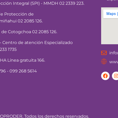
ección Integral (SPI) - MMDH 02 2339 223.
de Protección de
iñahui 02 2085 126.
a de Cotogchoa 02 2085 126.
Centro de atención Especializado
233 1735
inf
 Línea gratuita 166.
www
96 - 099 268 5614
F
I
a
c
e
t
b
o
o
r
k
OPRODER, Todos los derechos reservados.