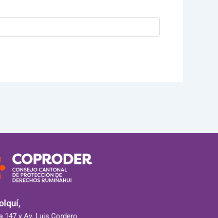
lquí,
 147 y Av. Luis Cordero