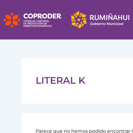
Buscar
Ir
por:
al
contenido
LITERAL K
Parece que no hemos podido encontrar l