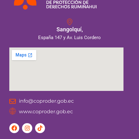
Sangolquí,
España 147 y Av. Luis Cordero
info@coproder.gob.ec
www.coproder.gob.ec
F
I
T
a
n
i
c
s
k