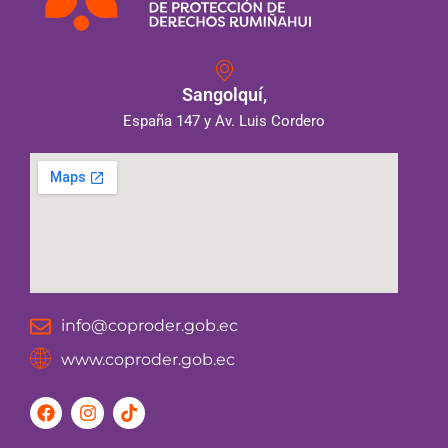
Sangolquí,
España 147 y Av. Luis Cordero
info@coproder.gob.ec
www.coproder.gob.ec
F
I
T
a
n
i
c
s
k