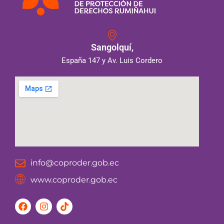
Sangolquí,
España 147 y Av. Luis Cordero
info@coproder.gob.ec
www.coproder.gob.ec
F
I
T
a
n
i
c
s
k