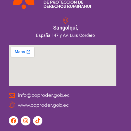
Sangolquí,
España 147 y Av. Luis Cordero
info@coproder.gob.ec
www.coproder.gob.ec
F
I
T
a
n
i
c
s
k