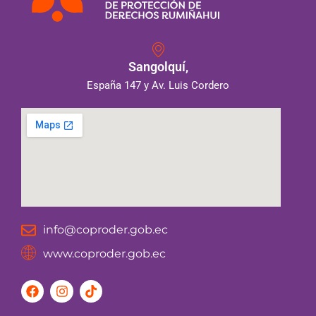
Sangolquí,
España 147 y Av. Luis Cordero
info@coproder.gob.ec
www.coproder.gob.ec
F
I
T
a
n
i
c
s
k