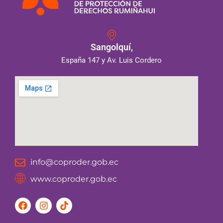
Sangolquí,
España 147 y Av. Luis Cordero
info@coproder.gob.ec
www.coproder.gob.ec
F
I
T
a
n
i
c
s
k