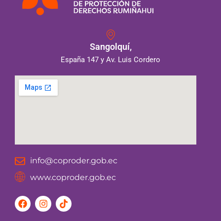
Sangolquí,
España 147 y Av. Luis Cordero
info@coproder.gob.ec
www.coproder.gob.ec
F
I
T
a
n
i
c
s
k