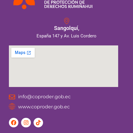
Sangolquí,
España 147 y Av. Luis Cordero
info@coproder.gob.ec
www.coproder.gob.ec
F
I
T
a
n
i
c
s
k