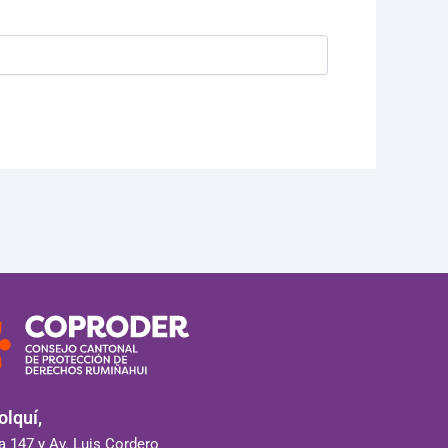
lquí,
 147 y Av. Luis Cordero