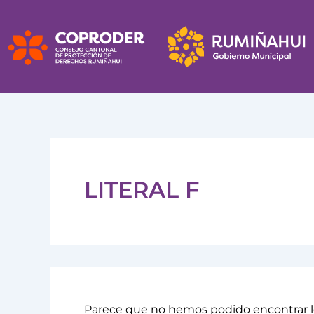
Buscar
Ir
por:
al
contenido
LITERAL F
Parece que no hemos podido encontrar l