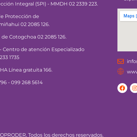
ección Integral (SPI) - MMDH 02 2339 223.
de Protección de
iñahui 02 2085 126.
a de Cotogchoa 02 2085 126.
Centro de atención Especializado
233 1735
inf
 Línea gratuita 166.
www
96 - 099 268 5614
F
I
a
c
e
t
b
o
o
r
k
OPRODER, Todos los derechos reservados.