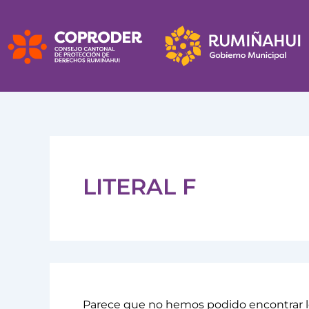
Buscar
Ir
por:
al
contenido
LITERAL F
Parece que no hemos podido encontrar l