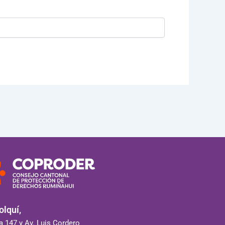
lquí,
 147 y Av. Luis Cordero