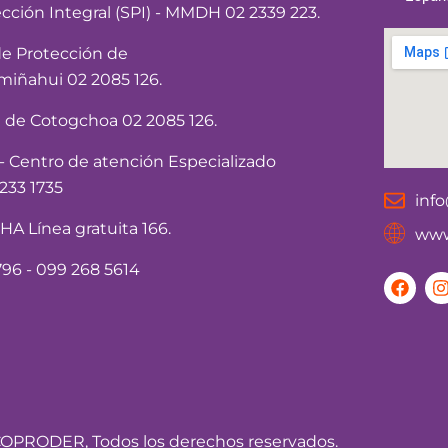
ección Integral (SPI) - MMDH 02 2339 223.
de Protección de
iñahui 02 2085 126.
a de Cotogchoa 02 2085 126.
Centro de atención Especializado
233 1735
inf
 Línea gratuita 166.
www
96 - 099 268 5614
F
I
a
c
e
t
b
o
o
r
k
OPRODER, Todos los derechos reservados.