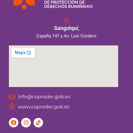
Sangolquí,
España 147 y Av. Luis Cordero
info@coproder.gob.ec
www.coproder.gob.ec
F
I
T
a
n
i
c
s
k