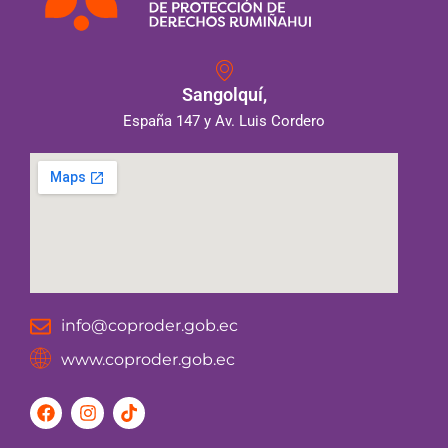
Sangolquí,
España 147 y Av. Luis Cordero
info@coproder.gob.ec
www.coproder.gob.ec
F
I
T
a
n
i
c
s
k