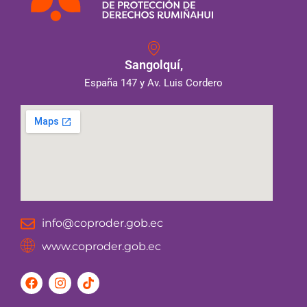
Sangolquí,
España 147 y Av. Luis Cordero
info@coproder.gob.ec
www.coproder.gob.ec
F
I
T
a
n
i
c
s
k