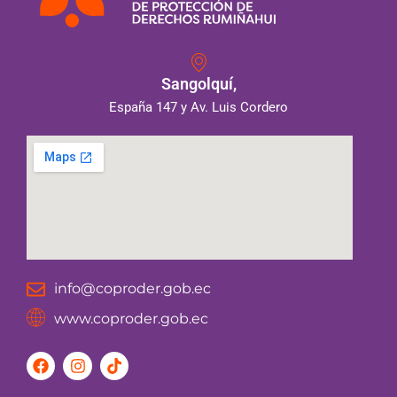
Sangolquí,
España 147 y Av. Luis Cordero
info@coproder.gob.ec
www.coproder.gob.ec
F
I
T
a
n
i
c
s
k