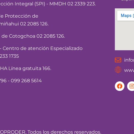
ección Integral (SPI) - MMDH 02 2339 223.
de Protección de
iñahui 02 2085 126.
a de Cotogchoa 02 2085 126.
Centro de atención Especializado
233 1735
inf
 Línea gratuita 166.
www
96 - 099 268 5614
F
I
a
c
e
t
b
o
o
r
k
OPRODER, Todos los derechos reservados.