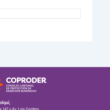
lquí,
 147 y Av. Luis Cordero