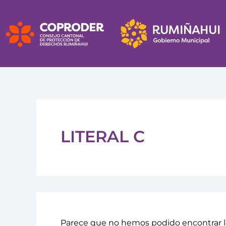
Buscar
Ir
por:
al
contenido
LITERAL C
Parece que no hemos podido encontrar l