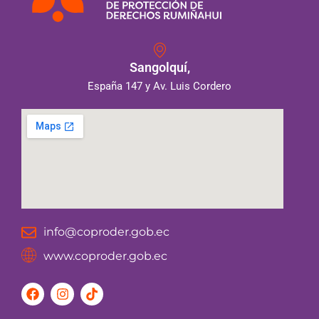
Sangolquí,
España 147 y Av. Luis Cordero
info@coproder.gob.ec
www.coproder.gob.ec
F
I
T
a
n
i
c
s
k