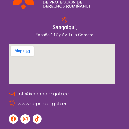
Sangolquí,
España 147 y Av. Luis Cordero
info@coproder.gob.ec
www.coproder.gob.ec
F
I
T
a
n
i
c
s
k