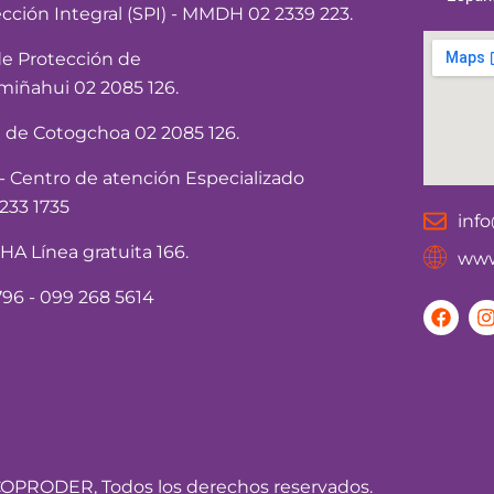
ección Integral (SPI) - MMDH 02 2339 223.
de Protección de
iñahui 02 2085 126.
a de Cotogchoa 02 2085 126.
Centro de atención Especializado
233 1735
inf
 Línea gratuita 166.
www
96 - 099 268 5614
F
I
a
c
e
t
b
o
o
r
k
OPRODER, Todos los derechos reservados.