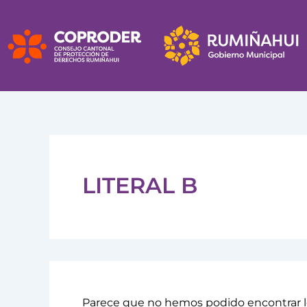
Buscar
Ir
por:
al
contenido
LITERAL B
Parece que no hemos podido encontrar l