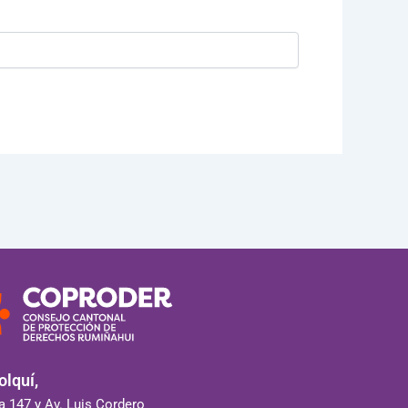
lquí,
 147 y Av. Luis Cordero