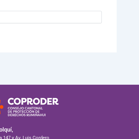
lquí,
 147 y Av. Luis Cordero