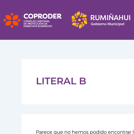
Buscar
Ir
por:
al
contenido
LITERAL B
Parece que no hemos podido encontrar l