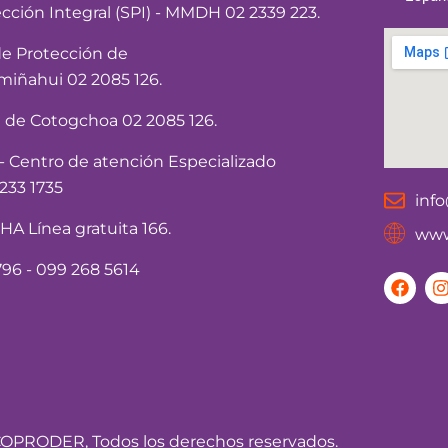
ección Integral (SPI) - MMDH 02 2339 223.
de Protección de
iñahui 02 2085 126.
a de Cotogchoa 02 2085 126.
Centro de atención Especializado
233 1735
inf
 Línea gratuita 166.
www
96 - 099 268 5614
F
I
a
c
e
t
b
o
o
r
k
OPRODER, Todos los derechos reservados.