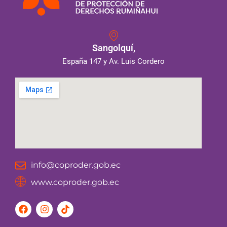
Sangolquí,
España 147 y Av. Luis Cordero
info@coproder.gob.ec
www.coproder.gob.ec
F
I
T
a
n
i
c
s
k