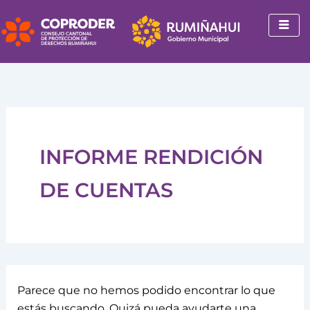
Buscar
Ir
por:
al
contenido
INFORME RENDICIÓN
DE CUENTAS
Parece que no hemos podido encontrar lo que
estás buscando. Quizá pueda ayudarte una