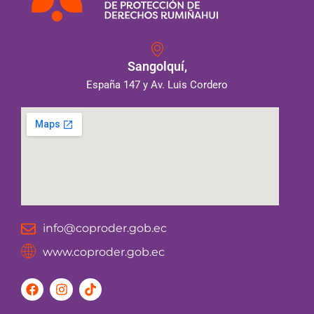
Sangolquí,
España 147 y Av. Luis Cordero
info@coproder.gob.ec
www.coproder.gob.ec
F
I
T
a
n
i
c
s
k