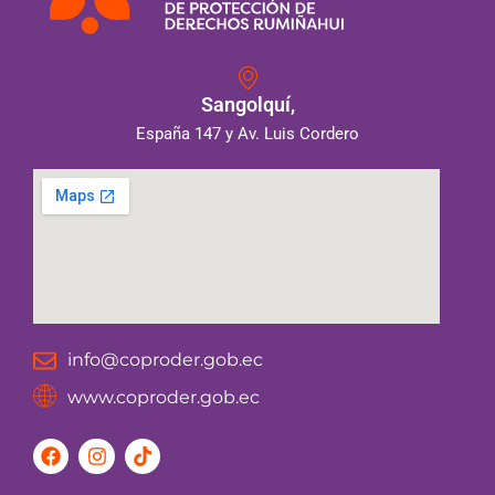
Sangolquí,
España 147 y Av. Luis Cordero
info@coproder.gob.ec
www.coproder.gob.ec
F
I
T
a
n
i
c
s
k