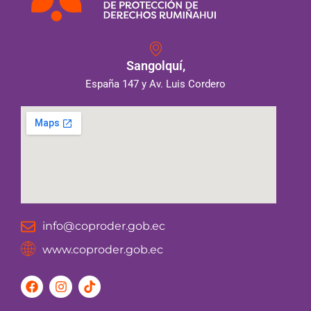
Sangolquí,
España 147 y Av. Luis Cordero
info@coproder.gob.ec
www.coproder.gob.ec
F
I
T
a
n
i
c
s
k