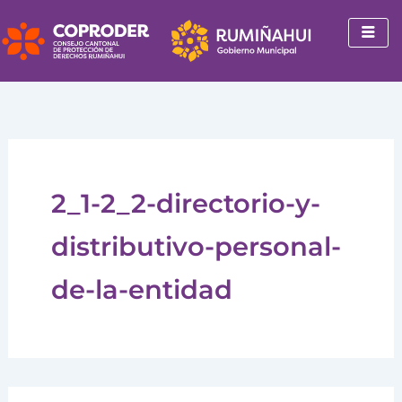
Buscar
Ir
por:
al
contenido
2_1-2_2-directorio-y-
distributivo-personal-
de-la-entidad