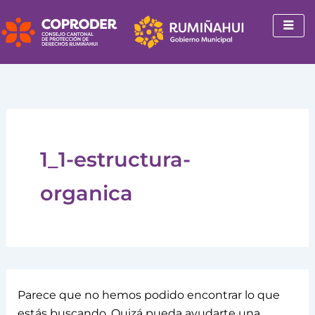
Buscar
Ir
por:
al
contenido
1_1-estructura-
organica
Parece que no hemos podido encontrar lo que
estás buscando. Quizá pueda ayudarte una